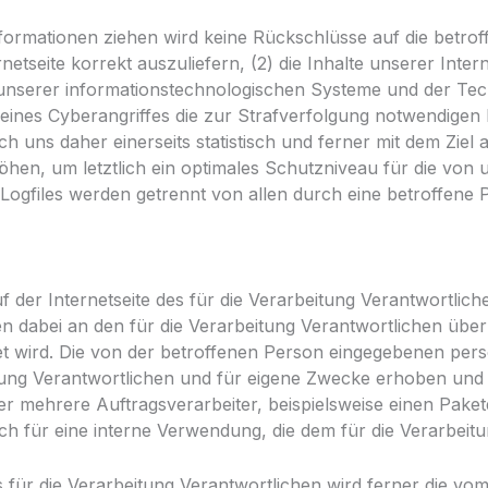
formationen ziehen wird keine Rückschlüsse auf die betro
rnetseite korrekt auszuliefern, (2) die Inhalte unserer Inte
t unserer informationstechnologischen Systeme und der Tec
eines Cyberangriffes die zur Strafverfolgung notwendigen 
uns daher einerseits statistisch und ferner mit dem Ziel 
hen, um letztlich ein optimales Schutzniveau für die von
-Logfiles werden getrennt von allen durch eine betroff
 auf der Internetseite des für die Verarbeitung Verantwor
dabei an den für die Verarbeitung Verantwortlichen übermit
det wird. Die von der betroffenen Person eingegebenen pe
tung Verantwortlichen und für eigene Zwecke erhoben und g
 mehrere Auftragsverarbeiter, beispielsweise einen Paketdi
h für eine interne Verwendung, die dem für die Verarbeitu
s für die Verarbeitung Verantwortlichen wird ferner die vo