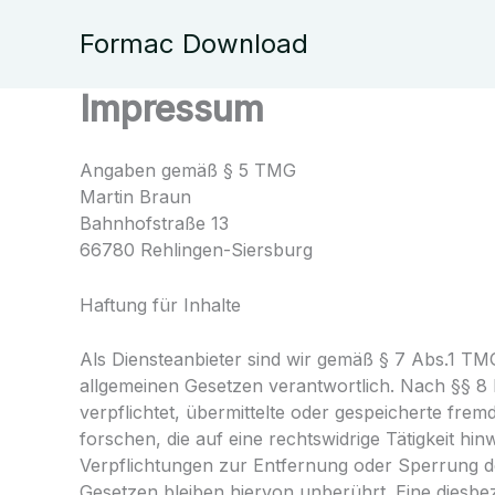
Zum
Inhalt
Formac Download
springen
Impressum
Angaben gemäß § 5 TMG
Martin Braun
Bahnhofstraße 13
66780 Rehlingen-Siersburg
Haftung für Inhalte
Als Diensteanbieter sind wir gemäß § 7 Abs.1 TMG
allgemeinen Gesetzen verantwortlich. Nach §§ 8 b
verpflichtet, übermittelte oder gespeicherte f
forschen, die auf eine rechtswidrige Tätigkeit hin
Verpflichtungen zur Entfernung oder Sperrung 
Gesetzen bleiben hiervon unberührt. Eine diesbez